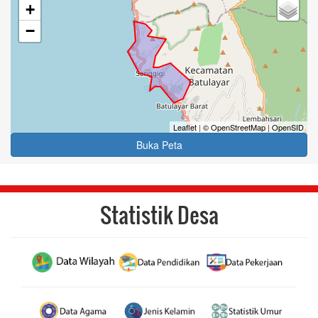
+
−
Leaflet
|
© OpenStreetMap
|
OpenSID
Buka Peta
Statistik Desa