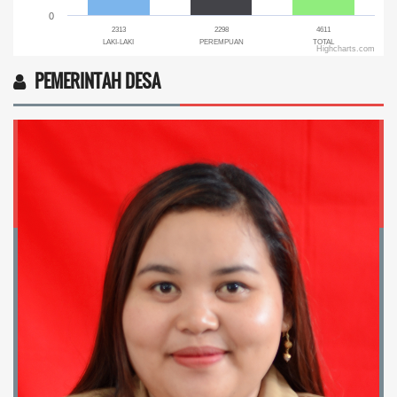
0
2313
2298
4611
LAKI-LAKI
PEREMPUAN
TOTAL
Highcharts.com
End of interactive chart.
PEMERINTAH DESA