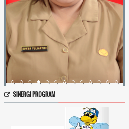
•
•
•
•
•
•
•
•
•
•
•
•
•
SINERGI PROGRAM