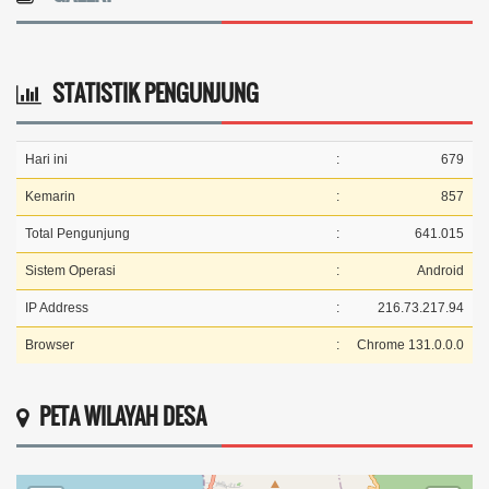
STATISTIK PENGUNJUNG
Hari ini
:
679
Kemarin
:
857
Total Pengunjung
:
641.015
Sistem Operasi
:
Android
IP Address
:
216.73.217.94
Browser
:
Chrome 131.0.0.0
PETA WILAYAH DESA