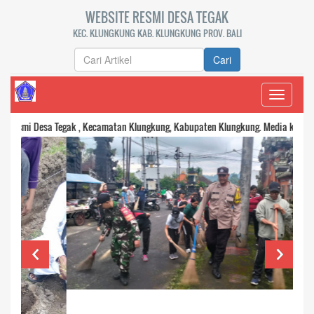
WEBSITE RESMI DESA TEGAK
KEC. KLUNGKUNG KAB. KLUNGKUNG PROV. BALI
Cari
Toggle
navigati
 Desa Tegak , Kecamatan Klungkung, Kabupaten Klungkung. Media komunikasi da