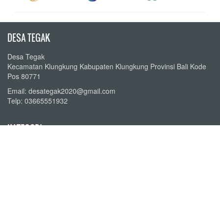
DESA TEGAK
Desa Tegak
Kecamatan Klungkung Kabupaten Klungkung Provinsi Bali Kode
Pos 80771
Email: desategak2020@gmail.com
Telp: 03665551932
KATEGORI
Berita Desa
Agenda Desa
Peraturan Desa
Perpustakaan Desa
Transparansi Keuangan