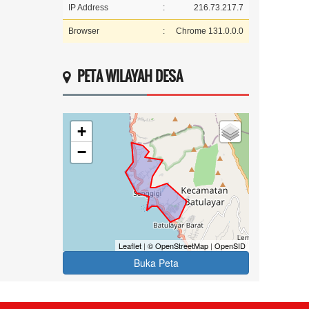
IP Address
:
216.73.217.7
Browser
:
Chrome 131.0.0.0
PETA WILAYAH DESA
+
−
Leaflet
|
© OpenStreetMap
|
OpenSID
Buka Peta