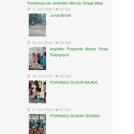
Pembangunan Jembatan Menuju Telaga Waja
17 Juli 2026 |
30 Kali
Jumat Bersih
09 Juli 2026 |
54 Kali
Kegiatan Posyandu Banjar Dinas
Tulangnyuh
08 Juli 2026 |
53 Kali
POSYANDU DUSUN BAJING
07 Juli 2026 |
41 Kali
POSYANDU DUSUN TENGAH