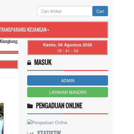
Cari
TRANSPARANSI KEUANGAN
 Media komunikasi dan transparansi Pemerintah Desa Tegak untuk seluruh masy
Kamis, 06 Agustus 2026
18 : 41 : 55
MASUK
ADMIN
LAYANAN MANDIRI
PENGADUAN ONLINE
STATISTIK