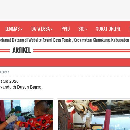
LEMMAS
DATA DESA
PPID
SIG
SURAT ONLINE
ng di Website Resmi Desa Tegak , Kecamatan Klungkung, Kabupaten Klungkung.
ARTIKEL
ta Desa
ustus 2020
yandu di Dusun Bajing.