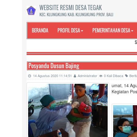
WEBSITE RESMI DESA TEGAK
KEC. KLUNGKUNG KAB. KLUNGKUNG PROV. BALI
BERANDA
PROFIL DESA
PEMERINTAHAN DESA
Selamat Data
Posyandu Dusun Bajing
14 Agustus 2020 11:14:51
Administrator
0 Kali Dibaca
Beri
umat, 14 Ag
Kegiatan Pos