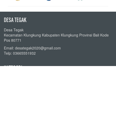
DESA TEGAK
Desa Tegak
Kecamatan Klungkung Kabupaten Klungkung Provinsi Bali Kode
Pos 80771
Email: desategak2020@gmail.com
Telp: 03665551932
KATEGORI
Berita Desa
Agenda Desa
Peraturan Desa
Perpustakaan Desa
Transparansi Keuangan