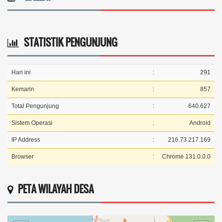
STATISTIK PENGUNJUNG
Hari ini
:
291
Kemarin
:
857
Total Pengunjung
:
640.627
Sistem Operasi
:
Android
IP Address
:
216.73.217.169
Browser
:
Chrome 131.0.0.0
PETA WILAYAH DESA