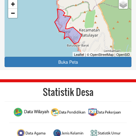
+
−
Leaflet
|
© OpenStreetMap
|
OpenSID
Buka Peta
Statistik Desa