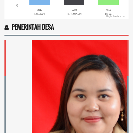
0
2313
2298
4611
LAKI-LAKI
PEREMPUAN
TOTAL
Highcharts.com
End of interactive chart.
PEMERINTAH DESA