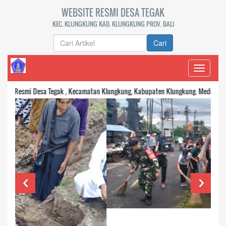
WEBSITE RESMI DESA TEGAK
KEC. KLUNGKUNG KAB. KLUNGKUNG PROV. BALI
Cari
Toggle
navigati
smi Desa Tegak , Kecamatan Klungkung, Kabupaten Klungkung. Media komunikasi