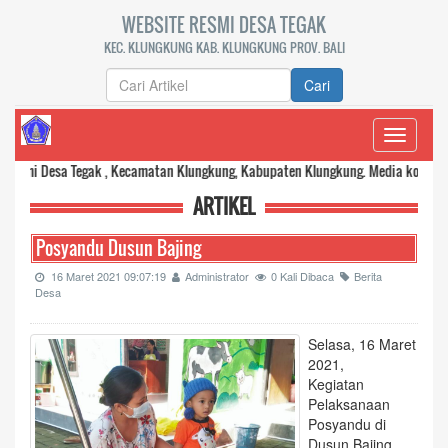
WEBSITE RESMI DESA TEGAK
KEC. KLUNGKUNG KAB. KLUNGKUNG PROV. BALI
Cari
Toggle
navigati
sa Tegak , Kecamatan Klungkung, Kabupaten Klungkung. Media komunikasi dan t
ARTIKEL
Posyandu Dusun Bajing
16 Maret 2021 09:07:19
Administrator
0 Kali Dibaca
Berita
Desa
Selasa, 16 Maret
2021,
Kegiatan
Pelaksanaan
Posyandu di
Dusun Bajing,