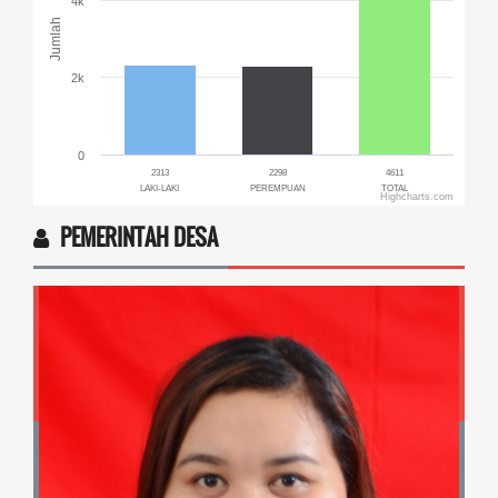
4k
Jumlah
2k
0
2313
2298
4611
LAKI-LAKI
PEREMPUAN
TOTAL
Highcharts.com
End of interactive chart.
PEMERINTAH DESA