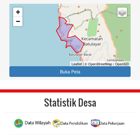
+
−
Leaflet
|
© OpenStreetMap
|
OpenSID
Buka Peta
Statistik Desa