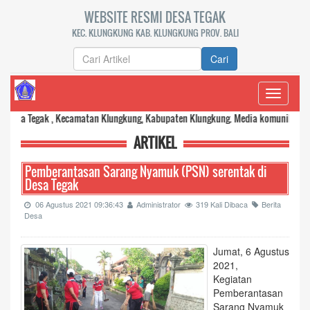
WEBSITE RESMI DESA TEGAK
KEC. KLUNGKUNG KAB. KLUNGKUNG PROV. BALI
Cari
Toggle
navigati
gak , Kecamatan Klungkung, Kabupaten Klungkung. Media komunikasi dan transp
ARTIKEL
Pemberantasan Sarang Nyamuk (PSN) serentak di
Desa Tegak
06 Agustus 2021 09:36:43
Administrator
319 Kali Dibaca
Berita
Desa
Jumat, 6 Agustus
2021,
Kegiatan
Pemberantasan
Sarang Nyamuk