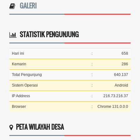
GALERI
STATISTIK PENGUNJUNG
Hari ini
:
658
Kemarin
:
286
Total Pengunjung
:
640.137
Sistem Operasi
:
Android
IP Address
:
216.73.216.37
Browser
:
Chrome 131.0.0.0
PETA WILAYAH DESA