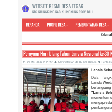
WEBSITE RESMI DESA TEGAK
KEC. KLUNGKUNG KAB. KLUNGKUNG PROV. BALI
BERANDA
PROFIL DESA
PEMERINTAHAN DESA
Selamat Datang di 
Perayaan Hari Ulang Tahun Lansia Nasional ke-30
29 Mei 2026 11:23:52
Administrator
87 Kali Dibaca
Berita D
Lansia Seha
Dalam rangk
Lansia Werd
berlangsung
"Lansia Seh
momentum unt
mengapresias
pembanguna