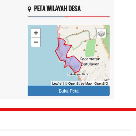
PETA WILAYAH DESA
+
−
Leaflet
|
© OpenStreetMap
|
OpenSID
Buka Peta