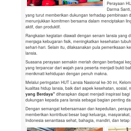
Perayaan HUT
Darma Santi,
yang turut memberikan dukungan terhadap pembinaan d
menunjukkan komitmen bersama dalam menciptakan ling
aktif, dan produktif.
Rangkaian kegiatan diawali dengan senam lansia yang dii
menjaga kebugaran fisik, meningkatkan kesehatan tubuh,
sehari-hari. Selain itu, dilaksanakan pula pemeriksaan
lansia.
Suasana perayaan semakin meriah dengan berbagai kegi
yang terpancar dari wajah para peserta menjadi bukti ba
menikmati kehidupan dengan penuh makna.
Melalui peringatan HUT Lansia Nasional ke-30 ini, Kel
kualitas hidup lansia, baik dari aspek kesehatan, sosi
yang Berdaya"
diharapkan dapat menjadi inspirasi bag
dukungan kepada para lansia sebagai bagian penting d
Dengan semangat kebersamaan dan kepedulian, perayaan
memberikan kontribusi besar bagi keluarga, masyarakat,
Indonesia senantiasa sehat, bahagia, mandiri, dan tetap