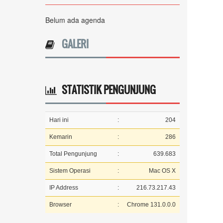
Belum ada agenda
GALERI
STATISTIK PENGUNJUNG
Hari ini
:
204
Kemarin
:
286
Total Pengunjung
:
639.683
Sistem Operasi
:
Mac OS X
IP Address
:
216.73.217.43
Browser
:
Chrome 131.0.0.0