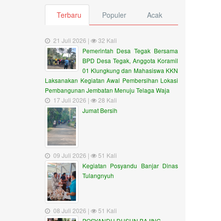
Terbaru
Populer
Acak
21 Juli 2026 |
32 Kali
Pemerintah Desa Tegak Bersama
BPD Desa Tegak, Anggota Koramil
01 Klungkung dan Mahasiswa KKN
Laksanakan Kegiatan Awal Pembersihan Lokasi
Pembangunan Jembatan Menuju Telaga Waja
17 Juli 2026 |
28 Kali
Jumat Bersih
09 Juli 2026 |
51 Kali
Kegiatan Posyandu Banjar Dinas
Tulangnyuh
08 Juli 2026 |
51 Kali
POSYANDU DUSUN BAJING