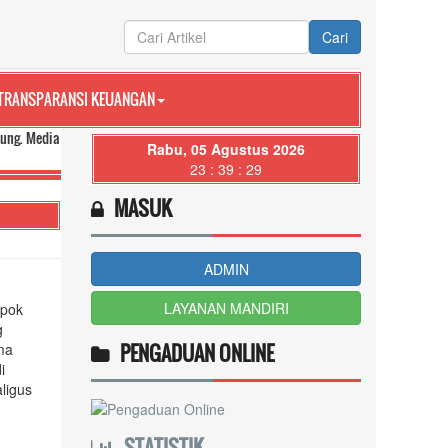
Cari
TRANSPARANSI KEUANGAN
komunikasi dan transparansi Pemerintah Desa Tegak untuk seluruh masyarakat.
Rabu, 05 Agustus 2026
23 : 39 : 30
MASUK
ADMIN
LAYANAN MANDIRI
mpok
g
PENGADUAN ONLINE
ma
i
ligus
STATISTIK