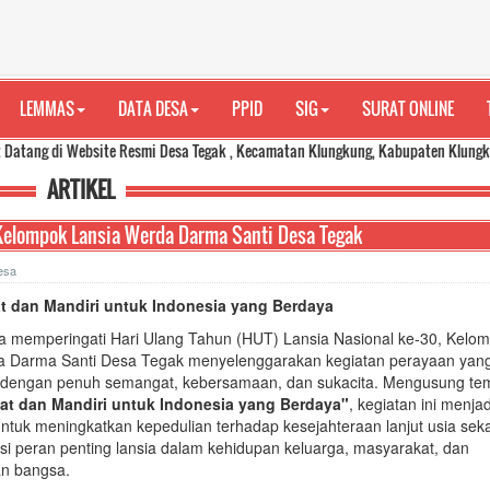
LEMMAS
DATA DESA
PPID
SIG
SURAT ONLINE
Website Resmi Desa Tegak , Kecamatan Klungkung, Kabupaten Klungkung. Media 
ARTIKEL
 Kelompok Lansia Werda Darma Santi Desa Tegak
esa
t dan Mandiri untuk Indonesia yang Berdaya
a memperingati Hari Ulang Tahun (HUT) Lansia Nasional ke-30, Kelo
a Darma Santi Desa Tegak menyelenggarakan kegiatan perayaan yan
 dengan penuh semangat, kebersamaan, dan sukacita. Mengusung te
at dan Mandiri untuk Indonesia yang Berdaya"
, kegiatan ini menjad
uk meningkatkan kepedulian terhadap kesejahteraan lanjut usia seka
i peran penting lansia dalam kehidupan keluarga, masyarakat, dan
n bangsa.