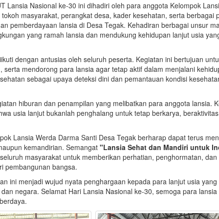
 Lansia Nasional ke-30 ini dihadiri oleh para anggota Kelompok Lan
 tokoh masyarakat, perangkat desa, kader kesehatan, serta berbagai 
an pemberdayaan lansia di Desa Tegak. Kehadiran berbagai unsur m
kungan yang ramah lansia dan mendukung kehidupan lanjut usia yang
kuti dengan antusias oleh seluruh peserta. Kegiatan ini bertujuan unt
 serta mendorong para lansia agar tetap aktif dalam menjalani kehid
 kesehatan sebagai upaya deteksi dini dan pemantauan kondisi kesehata
atan hiburan dan penampilan yang melibatkan para anggota lansia. K
hwa usia lanjut bukanlah penghalang untuk tetap berkarya, beraktivitas
ompok Lansia Werda Darma Santi Desa Tegak berharap dapat terus men
al, maupun kemandirian. Semangat
"Lansia Sehat dan Mandiri untuk I
i seluruh masyarakat untuk memberikan perhatian, penghormatan, dan
ari pembangunan bangsa.
 ini menjadi wujud nyata penghargaan kepada para lanjut usia yang 
 dan negara. Selamat Hari Lansia Nasional ke-30, semoga para lansia
 berdaya.