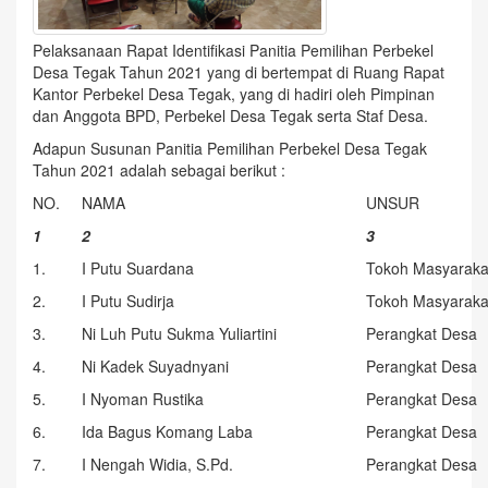
Pelaksanaan Rapat Identifikasi Panitia Pemilihan Perbekel
Desa Tegak Tahun 2021 yang di bertempat di Ruang Rapat
Kantor Perbekel Desa Tegak, yang di hadiri oleh Pimpinan
dan Anggota BPD, Perbekel Desa Tegak serta Staf Desa.
Adapun Susunan Panitia Pemilihan Perbekel Desa Tegak
Tahun 2021 adalah sebagai berikut :
NO.
NAMA
UNSUR
1
2
3
1.
I Putu Suardana
Tokoh Masyaraka
2.
I Putu Sudirja
Tokoh Masyaraka
3.
Ni Luh Putu Sukma Yuliartini
Perangkat Desa
4.
Ni Kadek Suyadnyani
Perangkat Desa
5.
I Nyoman Rustika
Perangkat Desa
6.
Ida Bagus Komang Laba
Perangkat Desa
7.
I Nengah Widia, S.Pd.
Perangkat Desa