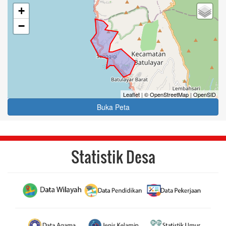
+
−
Leaflet
|
© OpenStreetMap
|
OpenSID
Buka Peta
Statistik Desa