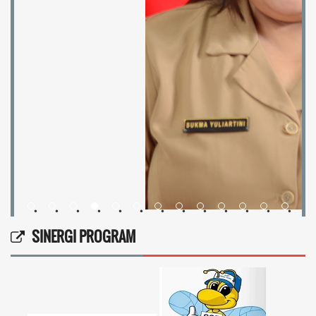
•
•
•
•
•
•
•
•
•
•
•
•
•
SINERGI PROGRAM