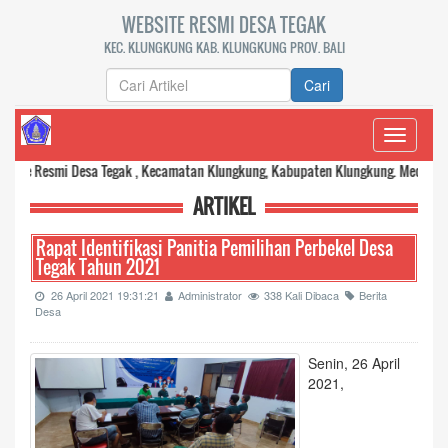
WEBSITE RESMI DESA TEGAK
KEC. KLUNGKUNG KAB. KLUNGKUNG PROV. BALI
Cari
Toggle
navigati
mi Desa Tegak , Kecamatan Klungkung, Kabupaten Klungkung. Media komunikasi 
ARTIKEL
Rapat Identifikasi Panitia Pemilihan Perbekel Desa
Tegak Tahun 2021
26 April 2021 19:31:21
Administrator
338 Kali Dibaca
Berita
Desa
Senin, 26 April
2021,