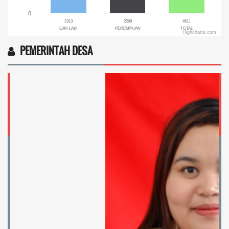
0
2313
2298
4611
LAKI-LAKI
PEREMPUAN
TOTAL
Highcharts.com
End of interactive chart.
PEMERINTAH DESA