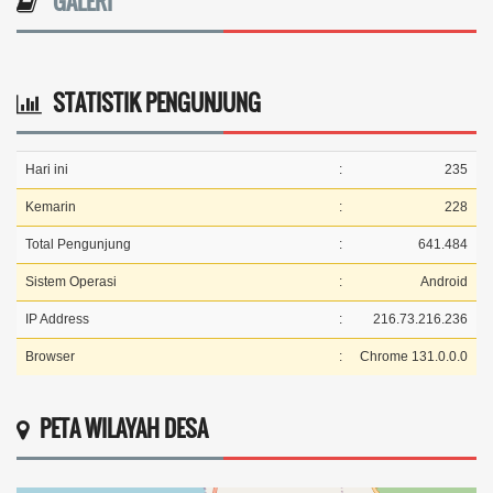
GALERI
STATISTIK PENGUNJUNG
Hari ini
:
235
Kemarin
:
228
Total Pengunjung
:
641.484
Sistem Operasi
:
Android
IP Address
:
216.73.216.236
Browser
:
Chrome 131.0.0.0
PETA WILAYAH DESA