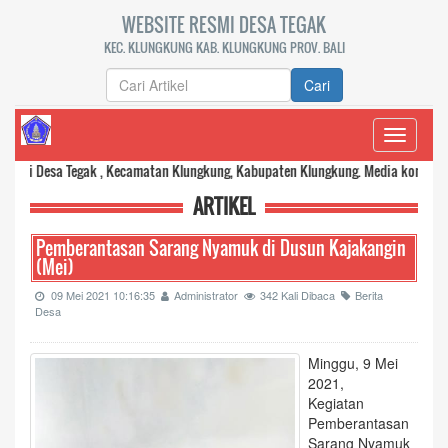
WEBSITE RESMI DESA TEGAK
KEC. KLUNGKUNG KAB. KLUNGKUNG PROV. BALI
Cari
Toggle
navigati
a Tegak , Kecamatan Klungkung, Kabupaten Klungkung. Media komunikasi dan tr
ARTIKEL
Pemberantasan Sarang Nyamuk di Dusun Kajakangin
(Mei)
09 Mei 2021 10:16:35
Administrator
342 Kali Dibaca
Berita
Desa
Minggu, 9 Mei
2021,
Kegiatan
Pemberantasan
Sarang Nyamuk