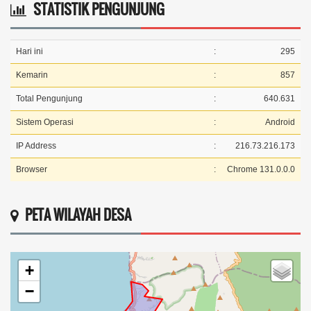
STATISTIK PENGUNJUNG
Hari ini
:
295
Kemarin
:
857
Total Pengunjung
:
640.631
Sistem Operasi
:
Android
IP Address
:
216.73.216.173
Browser
:
Chrome 131.0.0.0
PETA WILAYAH DESA
+
−