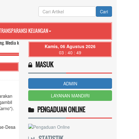
Cari
TRANSPARANSI KEUANGAN
komunikasi dan transparansi Pemerintah Desa Tegak untuk seluruh masyarakat.
Kamis, 06 Agustus 2026
03 : 40 : 50
MASUK
ADMIN
LAYANAN MANDIRI
arakan
gambil
PENGADUAN ONLINE
arno").
 se-Desa
STATISTIK