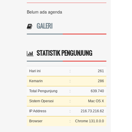
Belum ada agenda
GALERI
STATISTIK PENGUNJUNG
Hari ini
:
261
Kemarin
:
286
Total Pengunjung
:
639.740
Sistem Operasi
:
Mac OS X
IP Address
:
216.73.216.62
Browser
:
Chrome 131.0.0.0