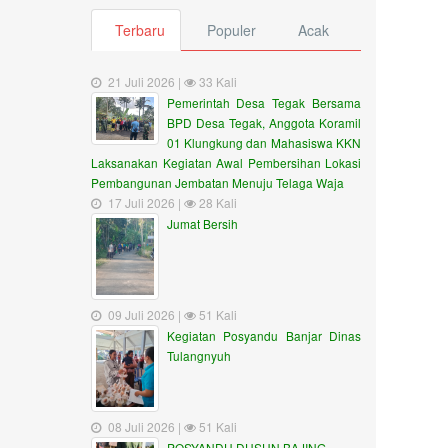
Terbaru
Populer
Acak
21 Juli 2026 |
33 Kali
Pemerintah Desa Tegak Bersama
BPD Desa Tegak, Anggota Koramil
01 Klungkung dan Mahasiswa KKN
Laksanakan Kegiatan Awal Pembersihan Lokasi
Pembangunan Jembatan Menuju Telaga Waja
17 Juli 2026 |
28 Kali
Jumat Bersih
09 Juli 2026 |
51 Kali
Kegiatan Posyandu Banjar Dinas
Tulangnyuh
08 Juli 2026 |
51 Kali
POSYANDU DUSUN BAJING