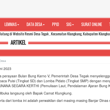
LEMMAS
DATA DESA
PPID
SIG
SURAT ONLINE
Website Resmi Desa Tegak , Kecamatan Klungkung, Kabupaten Klungkung. Media 
ARTIKEL
 Desa
ni 2023
a perayaan Bulan Bung Karno V, Pemerintah Desa Tegak menyelengg
ca Puisi (Tingkat SD) dan Lomba Pidato (Tingkat SMP) dengan men
NANA SEGARA KERTHI (Pemuliaan Laut, Pendalaman Ajaran Bung K
 dibuka langsung oleh Bapak Camat Klungkung.
ta dari lomba ini adalah perwakilan dari masing-masing Banjar Dinas