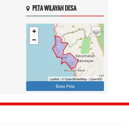
PETA WILAYAH DESA
+
−
Leaflet
|
© OpenStreetMap
|
OpenSID
Buka Peta