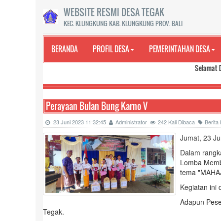
WEBSITE RESMI DESA TEGAK
KEC. KLUNGKUNG KAB. KLUNGKUNG PROV. BALI
BERANDA
PROFIL DESA
PEMERINTAHAN DESA
Selamat Datang di 
Perayaan Bulan Bung Karno V
23 Juni 2023 11:32:45
Administrator
242 Kali Dibaca
Berita
Jumat, 23 Ju
Dalam rangk
Lomba Memba
tema "MAHAJ
Kegiatan ini
Adapun Peser
Tegak.