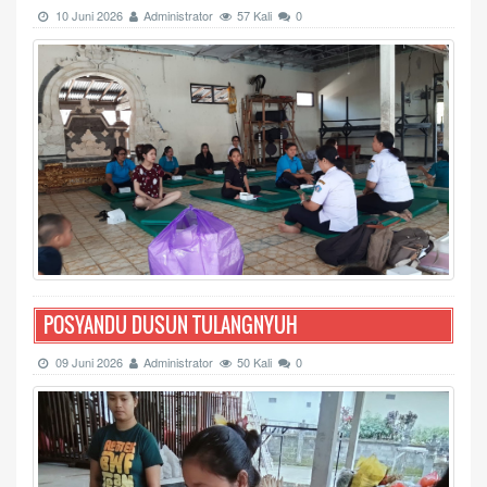
10 Juni 2026
Administrator
57 Kali
0
POSYANDU DUSUN TULANGNYUH
09 Juni 2026
Administrator
50 Kali
0