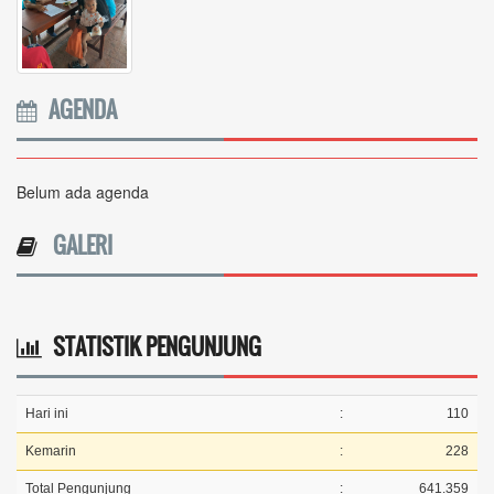
AGENDA
Belum ada agenda
GALERI
STATISTIK PENGUNJUNG
Hari ini
:
110
Kemarin
:
228
Total Pengunjung
:
641.359