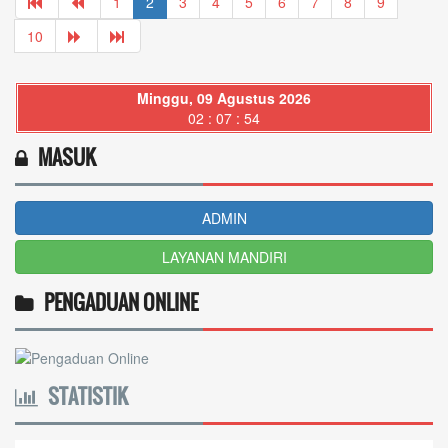
1
2
3
4
5
6
7
8
9
10
Minggu, 09 Agustus 2026
02 : 07 : 55
MASUK
ADMIN
LAYANAN MANDIRI
PENGADUAN ONLINE
STATISTIK