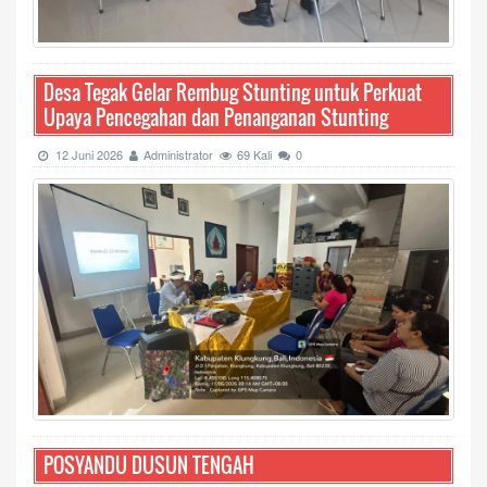
Desa Tegak Gelar Rembug Stunting untuk Perkuat
Upaya Pencegahan dan Penanganan Stunting
12 Juni 2026
Administrator
69 Kali
0
POSYANDU DUSUN TENGAH