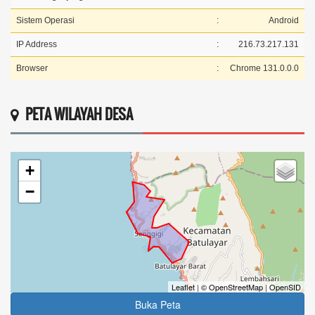
Sistem Operasi
:
Android
IP Address
:
216.73.217.131
Browser
:
Chrome 131.0.0.0
PETA WILAYAH DESA
+
−
Leaflet
|
© OpenStreetMap
|
OpenSID
Buka Peta